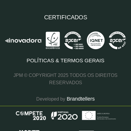
Qual o setor/indústria que melhor descreve a sua 
empresa?
CERTIFICADOS
Alimentar & Bebidas
Automóvel
Química
POLÍTICAS & TERMOS GERAIS
Farmacêutica
JPM © COPYRIGHT 2025 TODOS OS DIREITOS
Home & Personal Care (HPC)
RESERVADOS
Fabricante de Equipamentos Originais (OEM)
Brandtellers
Developed by
Papeleira
Mobiliário
Outro (por favor, especifique)