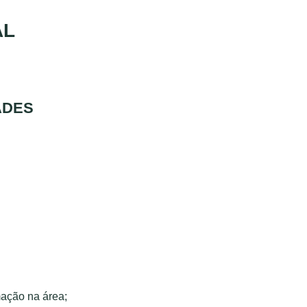
AL
ADES
mação na área;